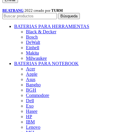
BEATBANG
2022 creado por
TURM
Búsqueda
BATERIAS PARA HERRAMIENTAS
Black & Decker
Bosch
DeWalt
Einhell
Makita
Milwaukee
BATERIAS PARA NOTEBOOK
Acer
Apple
Asus
Bangho
BGH
Commodore
Dell
Exo
Hasee
HP
IBM
Lenovo