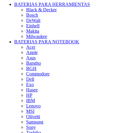
BATERIAS PARA HERRAMIENTAS
Black & Decker
Bosch
DeWalt
Einhell
Makita
Milwaukee
BATERIAS PARA NOTEBOOK
Acer
Apple
Asus
Bangho
BGH
Commodore
Dell
Exo
Hasee
HP
IBM
Lenovo
MSI
Olivetti
Samsung
Sony
Toshiba