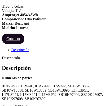
Tipo:
3 celdas
Voltaje:
11.1
Amperaje:
4054/45Wh
Composición:
Litio Polímero
Marca:
Beatbang
Modelo:
Lenovo
Contacto
Descripción
Descripción
Descripción
Números de parte:
01AV445, 01AV446, 01AV447, 01AV448, 5B10W13887,
5B10W13888, 5B10W13889, 5B10W13890, L17C3P51,
L17L3P51, L17M3P51, L17M3P52, SB10K97606, SB10K97607,
SB10K97608, SB10K97609.