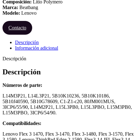
Composición:
Litio Polymero
Marca:
Beatbang
Modelo:
Lenovo
Contacto
Descripción
Información adicional
Descripción
Descripción
Números de parte:
L14M3P21, L14L3P21, 5B10K10236, 5B10K10186,
5B10J40590, 5B10G78609, C1-Z1-c20, 80JM001MUS,
3ICP6/55/90, L14M2P21, L15L3PB0, L15L3PBO, L15M3PB0,
L15M3PBO, 3ICP6/54/90.
Compatibilidades:
Lenovo Flex 3 1470, Flex 3-1470, Flex 3-1480, Flex 3-1570, Flex
3-1580, Lenovo ThinkPad Edge 2-1580, Flex3-14-IFI, Flex3-14-