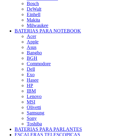
Bosch
DeWalt
Einhell
Makita
Milwaukee
BATERIAS PARA NOTEBOOK
Acer
Apple
Asus
Bangho
BGH
Commodore
Dell
Exo
Hasee
HP
IBM
Lenovo
MSI
Olivetti
Samsung
Sony
Toshiba
BATERIAS PARA PARLANTES
ESCALERAS TELESCOPICAS