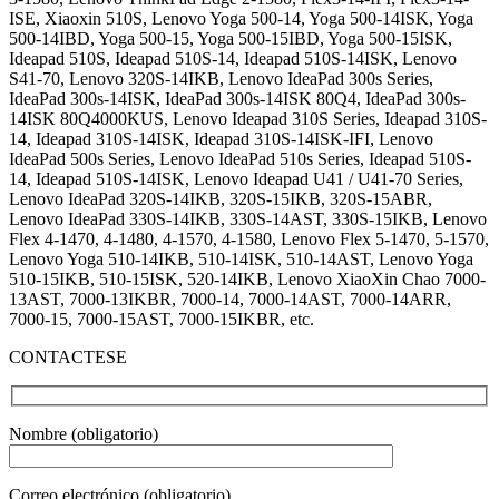
ISE, Xiaoxin 510S, Lenovo Yoga 500-14, Yoga 500-14ISK, Yoga
500-14IBD, Yoga 500-15, Yoga 500-15IBD, Yoga 500-15ISK,
Ideapad 510S, Ideapad 510S-14, Ideapad 510S-14ISK, Lenovo
S41-70, Lenovo 320S-14IKB, Lenovo IdeaPad 300s Series,
IdeaPad 300s-14ISK, IdeaPad 300s-14ISK 80Q4, IdeaPad 300s-
14ISK 80Q4000KUS, Lenovo Ideapad 310S Series, Ideapad 310S-
14, Ideapad 310S-14ISK, Ideapad 310S-14ISK-IFI, Lenovo
IdeaPad 500s Series, Lenovo IdeaPad 510s Series, Ideapad 510S-
14, Ideapad 510S-14ISK, Lenovo Ideapad U41 / U41-70 Series,
Lenovo IdeaPad 320S-14IKB, 320S-15IKB, 320S-15ABR,
Lenovo IdeaPad 330S-14IKB, 330S-14AST, 330S-15IKB, Lenovo
Flex 4-1470, 4-1480, 4-1570, 4-1580, Lenovo Flex 5-1470, 5-1570,
Lenovo Yoga 510-14IKB, 510-14ISK, 510-14AST, Lenovo Yoga
510-15IKB, 510-15ISK, 520-14IKB, Lenovo XiaoXin Chao 7000-
13AST, 7000-13IKBR, 7000-14, 7000-14AST, 7000-14ARR,
7000-15, 7000-15AST, 7000-15IKBR, etc.
CONTACTESE
Nombre (obligatorio)
Correo electrónico (obligatorio)