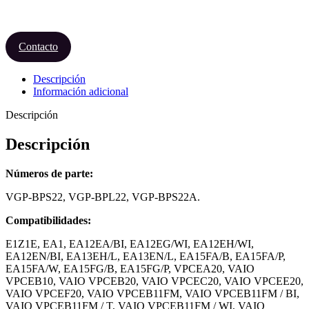
Contacto
Descripción
Información adicional
Descripción
Descripción
Números de parte:
VGP-BPS22, VGP-BPL22, VGP-BPS22A.
Compatibilidades:
E1Z1E, EA1, EA12EA/BI, EA12EG/WI, EA12EH/WI,
EA12EN/BI, EA13EH/L, EA13EN/L, EA15FA/B, EA15FA/P,
EA15FA/W, EA15FG/B, EA15FG/P, VPCEA20, VAIO
VPCEB10, VAIO VPCEB20, VAIO VPCEC20, VAIO VPCEE20,
VAIO VPCEF20, VAIO VPCEB11FM, VAIO VPCEB11FM / BI,
VAIO VPCEB11FM / T, VAIO VPCEB11FM / WI, VAIO